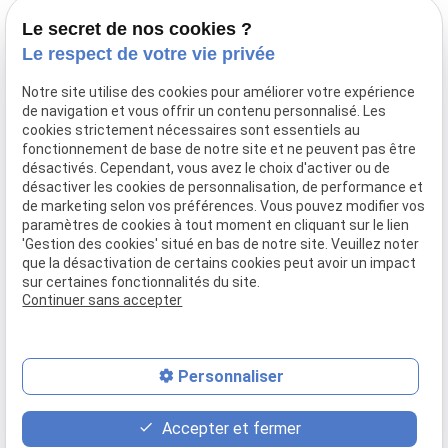
01 85 09 90 15
17 avenue de
Lundi -
Tourville
Vendredi
Le secret de nos cookies ?
75007 PARIS
09:00 - 19:00
Le respect de votre vie privée
Notre site utilise des cookies pour améliorer votre expérience
de navigation et vous offrir un contenu personnalisé. Les
Accueil
cookies strictement nécessaires sont essentiels au
fonctionnement de base de notre site et ne peuvent pas être
Le cabinet
désactivés. Cependant, vous avez le choix d'activer ou de
Honoraires
désactiver les cookies de personnalisation, de performance et
Domaines de compétences
de marketing selon vos préférences. Vous pouvez modifier vos
paramètres de cookies à tout moment en cliquant sur le lien
Actualités
'Gestion des cookies' situé en bas de notre site. Veuillez noter
Contact
que la désactivation de certains cookies peut avoir un impact
sur certaines fonctionnalités du site.
Mentions légales
Politique de confidentialité
Continuer sans accepter
Gestion des cookies
Plan du site
Personnaliser
place
contact_page
phone
Accepter et fermer