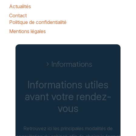
Actualités
Contact
Politique de confidentialité
Mentions légales
Informations
chevron_right
Informations utiles
avant votre rendez-
vous
Retrouvez ici les principales modalités de