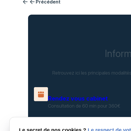
Précédent
Inform
Retrouvez ici les principales modalité
Rendez vous cabinet
Consultation de 60 min pour 360€
Le secret de nos cookies ?
Le respect de vot