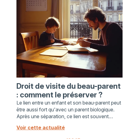
Droit de visite du beau-parent
: comment le préserver ?
Le lien entre un enfant et son beau-parent peut
être aussi fort qu'avec un parent biologique.
Après une séparation, ce lien est souvent
menacé, surtout si le parent biologique refuse
Voir cette actualité
les visites. ...