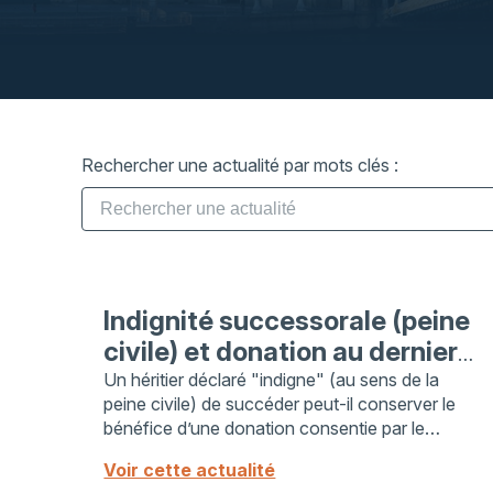
Rechercher une actualité par mots clés :
Indignité successorale (peine
civile) et donation au dernier
vivant
Un héritier déclaré "indigne" (au sens de la
peine civile) de succéder peut-il conserver le
bénéfice d’une donation consentie par le
défunt de son vivant ? Le bon sens pourrait
Voir cette actualité
nous ...