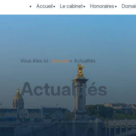
Panneau de gestion des cookies
Accueil
Le cabinet
Honoraires
Domai
Vous êtes ici :
Accueil
> Actualités
Actualités