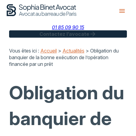
Panneau de gestion des cookies
menu
01 85 09 90 15
arrow_forward
Contactez l’avocate
Vous êtes ici :
Accueil
>
Actualités
> Obligation du
banquier de la bonne exécution de l’opération
financée par un prêt
Obligation du
banquier de