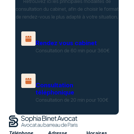
Retrouvez ici les principales modalités de
consultation du cabinet, afin de choisir le format
de rendez-vous le plus adapté à votre situation.
Rendez vous cabinet
Consultation de 60 min pour 360€
Consultation
téléphonique
Consultation de 20 min pour 100€
Téléphone
Adresse
Horaires