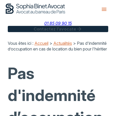
Panneau de gestion des cookies
menu
01 85 09 90 15
arrow_forward
Contactez l’avocate
Vous êtes ici :
Accueil
>
Actualités
> Pas d'indemnité
d’occupation en cas de location du bien pour l'héritier
Pas
d'indemnité