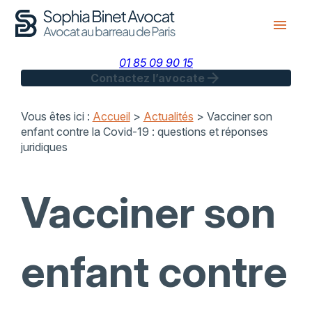
Panneau de gestion des cookies
menu
01 85 09 90 15
arrow_forward
Contactez l’avocate
Vous êtes ici :
Accueil
>
Actualités
> Vacciner son
enfant contre la Covid-19 : questions et réponses
juridiques
Vacciner son
enfant contre