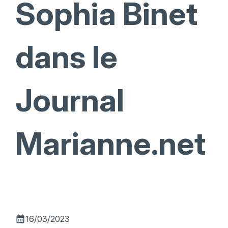
Sophia Binet
dans le
Journal
Marianne.net
calendar_month
16/03/2023