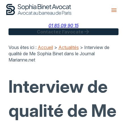
Panneau de gestion des cookies
menu
01 85 09 90 15
arrow_forward
Contactez l’avocate
Vous êtes ici :
Accueil
>
Actualités
> Interview de
qualité de Me Sophia Binet dans le Journal
Marianne.net
Interview de
qualité de Me