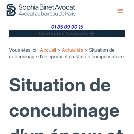
Panneau de gestion des cookies
menu
01 85 09 90 15
arrow_forward
Contactez l’avocate
Vous êtes ici :
Accueil
>
Actualités
> Situation de
concubinage d’un époux et prestation compensatoire
Situation de
concubinage