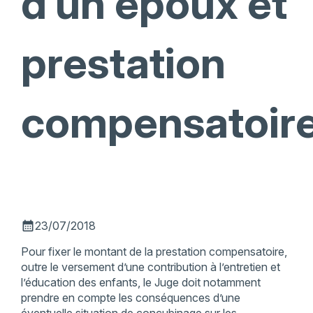
d’un époux et
prestation
compensatoir
calendar_month
23/07/2018
Pour fixer le montant de la prestation compensatoire,
outre le versement d’une contribution à l’entretien et
l’éducation des enfants, le Juge doit notamment
prendre en compte les conséquences d’une