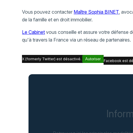
Vous pouvez contacter
Maître Sophia BINET
, avoc
de la famille et en droit immobilier.
Le Cabinet
vous conseille et assure votre défense dev
qu'à travers la France via un réseau de partenaires.
X (formerly Twitter) est désactivé.
Autoriser
Facebook est dé
Inform