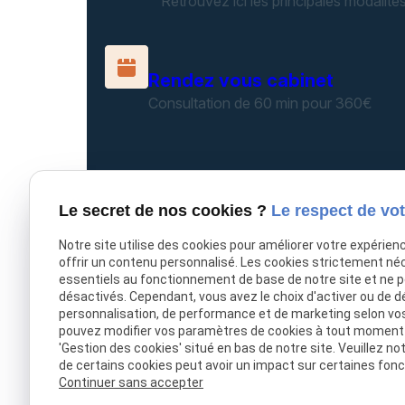
Retrouvez ici les principales modalité
Rendez vous cabinet
Consultation de 60 min pour 360€
Consultation téléphonique
Le secret de nos cookies ?
Le respect de vot
Consultation de 20 min pour 100€
Notre site utilise des cookies pour améliorer votre expérien
offrir un contenu personnalisé. Les cookies strictement né
essentiels au fonctionnement de base de notre site et ne 
désactivés. Cependant, vous avez le choix d'activer ou de d
personnalisation, de performance et de marketing selon vo
pouvez modifier vos paramètres de cookies à tout moment en
'Gestion des cookies' situé en bas de notre site. Veuillez no
de certains cookies peut avoir un impact sur certaines fonct
Accueil
Continuer sans accepter
Le cabinet