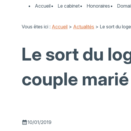
Panneau de gestion des cookies
Accueil
Le cabinet
Honoraires
Domai
Vous êtes ici :
Accueil
>
Actualités
> Le sort du loge
Le sort du lo
couple marié
calendar_month
10/01/2019