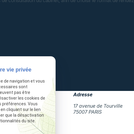
s de consultation du cabinet, afin de choisir le format de rendez
re vie privée
ce de navigation et vous
cessaires sont
peuvent pas être
Téléphone
Adresse
ésactiver les cookies de
s préférences. Vous
01 85 09 90 15
17 avenue de Tourville
 cliquant sur le lien
75007 PARIS
ter que la désactivation
ionnalités du site.