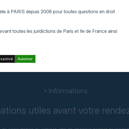
ate à PARIS depuis 2008 pour toutes questions en droit
ant toutes les juridictions de Paris et Ile de France ainsi
sactivé.
Autoriser
Informations
chevron_right
ations utiles avant votre rend