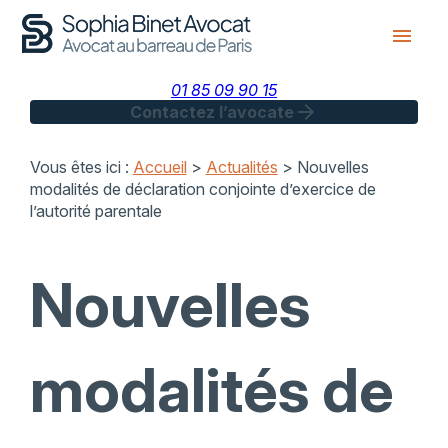
Panneau de gestion des cookies
menu
01 85 09 90 15
arrow_forward
Contactez l’avocate
Vous êtes ici :
Accueil
>
Actualités
> Nouvelles
modalités de déclaration conjointe d’exercice de
l’autorité parentale
Nouvelles
modalités de