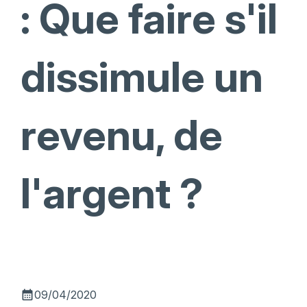
: Que faire s'il
dissimule un
revenu, de
l'argent ?
calendar_month
09/04/2020