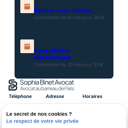
Rendez vous cabinet
Consultation de 60 min pour 360€
Consultation
téléphonique
Consultation de 20 min pour 100€
Téléphone
Adresse
Horaires
01 85 09 90 15
17 avenue de
Lundi -
Tourville
Vendredi
Le secret de nos cookies ?
75007 PARIS
09:00 - 19:00
Le respect de votre vie privée