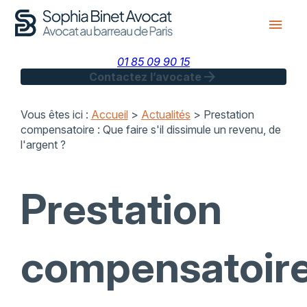
Panneau de gestion des cookies
menu
01 85 09 90 15
arrow_forward
Contactez l’avocate
Vous êtes ici :
Accueil
>
Actualités
> Prestation
compensatoire : Que faire s'il dissimule un revenu, de
l'argent ?
Prestation
compensatoir