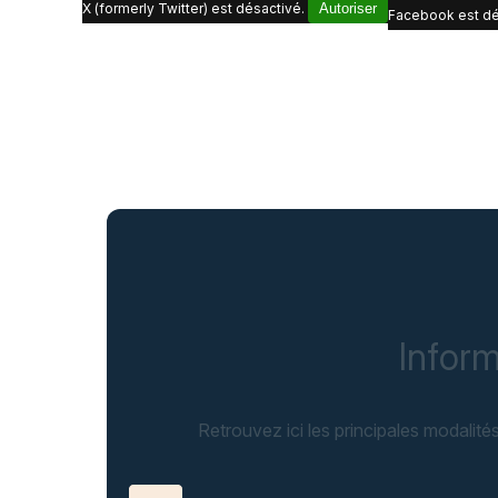
X (formerly Twitter) est désactivé.
Autoriser
Facebook est dé
Inform
Retrouvez ici les principales modalité