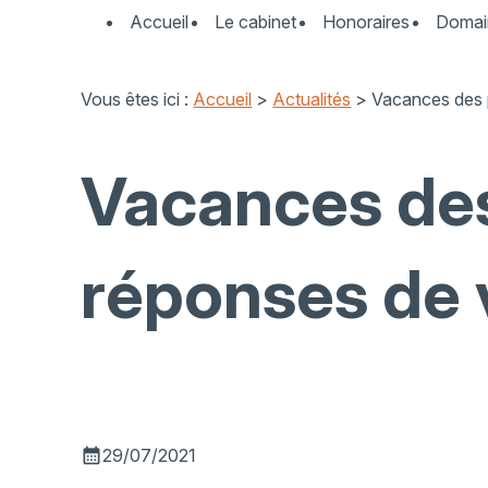
Panneau de gestion des cookies
Accueil
Le cabinet
Honoraires
Domai
Vous êtes ici :
Accueil
>
Actualités
> Vacances des p
Vacances des
réponses de 
calendar_month
29/07/2021