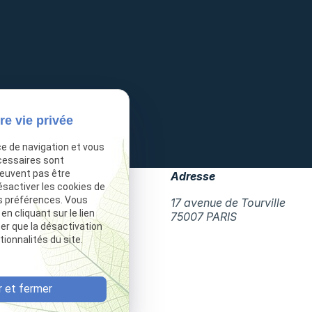
re vie privée
ce de navigation et vous
cessaires sont
peuvent pas être
Téléphone
Adresse
ésactiver les cookies de
s préférences. Vous
01 85 09 90 15
17 avenue de Tourville
 cliquant sur le lien
75007 PARIS
ter que la désactivation
ionnalités du site.
 et fermer