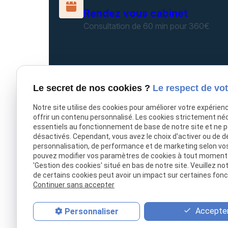
Rendez vous cabinet
Consultation de 60 min pour 360€
Consultation téléphonique
Le secret de nos cookies ?
Le respect de vot
Consultation de 20 min pour 100€
Notre site utilise des cookies pour améliorer votre expérien
offrir un contenu personnalisé. Les cookies strictement né
essentiels au fonctionnement de base de notre site et ne 
désactivés. Cependant, vous avez le choix d'activer ou de d
personnalisation, de performance et de marketing selon vo
pouvez modifier vos paramètres de cookies à tout moment en
'Gestion des cookies' situé en bas de notre site. Veuillez no
de certains cookies peut avoir un impact sur certaines fonct
Accueil
Continuer sans accepter
Le cabinet
Honoraires
Accepter
Personnaliser
Domaines de compétences
Actualités