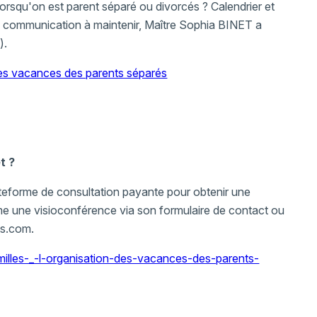
orsqu'on est parent séparé ou divorcés ? Calendrier et
s), communication à maintenir, Maître Sophia BINET a
).
des vacances des parents séparés
t ?
ateforme de consultation payante pour obtenir une
e une visioconférence via son formulaire de contact ou
ts.com.
milles-_-l-organisation-des-vacances-des-parents-